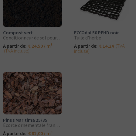
Compost vert
ECCOdal 50 PEHD noir
Conditionneur de sol pour l’aménagement paysager de pelouse.
Tuile d’herbe
3
(TVA
À partir de:
€ 24,50 / m
À partir de:
€ 14,24
(TVA incluse)
incluse)
Pinus Maritima 25/35
Écorce ornementale française
3
À partir de:
€ 81,00 / m