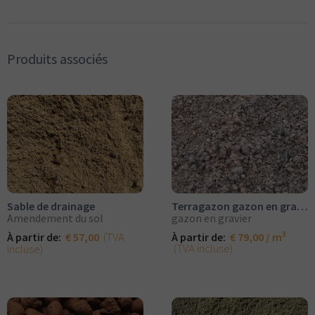
Produits associés
Sable de drainage
Terragazon gazon en gravier
Amendement du sol
gazon en gravier
3
(TVA
À partir de:
€ 57,00
À partir de:
€ 79,00 / m
(TVA incluse)
incluse)