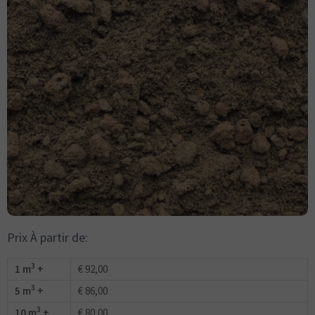
Prix À partir de:
3
1 m
+
€ 92,00
3
5 m
+
€ 86,00
3
10 m
+
€ 80,00