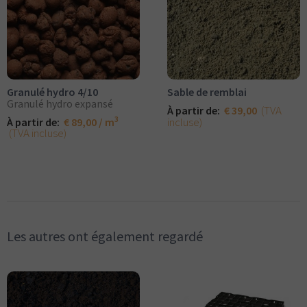
Sable de remblai
Granulé hydro 4/10
Granulé hydro expansé
(TVA
À partir de:
€ 39,00
3
incluse)
À partir de:
€ 89,00 / m
(TVA incluse)
Les autres ont également regardé