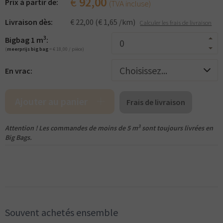
€
92,00
Prix ​​à partir de:
(TVA incluse)
Livraison dès:
€ 22,00 (€ 1,65 /km)
Calculer les frais de livraison
3
Bigbag 1 m
:
(
meerprijs big bag
= € 18,00 / pièce)
En vrac:
Ajouter au panier
Frais de livraison
3
Attention ! Les commandes de moins de 5 m
sont toujours livrées en
Big Bags.
Souvent achetés ensemble