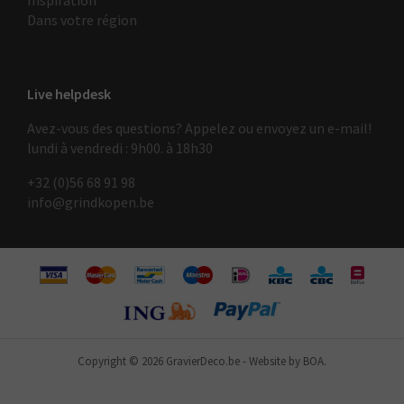
Inspiration
Dans votre région
Live helpdesk
Avez-vous des questions? Appelez ou envoyez un e-mail!
lundi à vendredi : 9h00. à 18h30
+32 (0)56 68 91 9
8
info@grindkopen.be
Copyright © 2026 GravierDeco.be
-
Website by BOA.