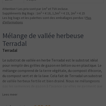
3
Attention ! Les prix sont par 1m
et TVA incluse.
3
3
3
Suppléments Big Bags : 1m
= € 18, 1,5m
= € 23, 2m
= € 25
Les big bags et les palettes sont des emballages perdus !
Plus
d'informations
Mélange de vallée herbeuse
Terradal
Terradal
Le substrat de vallée en herbe Terradal est le substrat idéal
pour remplir des grilles de gazon en béton ou en plastique. Le
mélange comprend de la terre végétale, du compost d’écorce,
du compost vert et de la lave. Cela fait de Terradal un substrat
de vallée herbeux fertile et bien drainé. Nous ne mélangeons
pas les semences de gazon à l’avance car elles ne germent que
dans la couche supérieure et réduisent également
Lees meer
énormément le temps de traitement. Il est préférable de
semer et d’irriguer les grilles d’herbe après le remplissage.