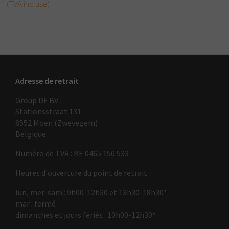
(TVA incluse)
Adresse de retrait
Group DF BV
Stationsstraat 131
8552 Moen (Zwevegem)
Belgique
Numéro de TVA : BE 0465 150 533
Heures d'ouverture du point de retrait
lun, mer-sam : 9h00-12h30 et 13h30-18h30*
mar : fermé
dimanches et jours fériés : 10h00-12h30*