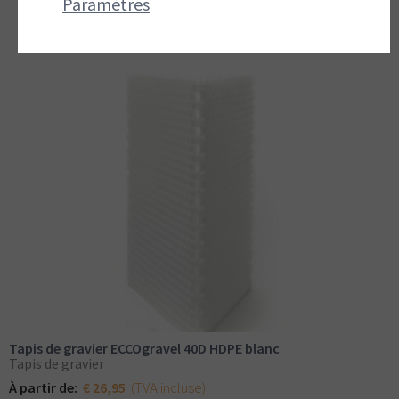
Paramètres
Tapis de gravier ECCOgravel 40D HDPE blanc
Tapis de gravier
(TVA incluse)
À partir de:
€ 26,95