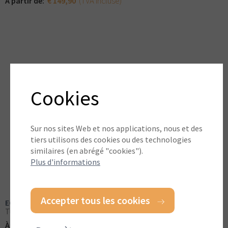
(TVA incluse)
À partir de:
€ 149,90
Cookies
Sur nos sites Web et nos applications, nous et des
tiers utilisons des cookies ou des technologies
similaires (en abrégé "cookies").
Plus d'informations
Accepter tous les cookies
ECCOdal 50 PEHD noir
Tuile d’herbe
(TVA incluse)
À partir de:
€ 14,24