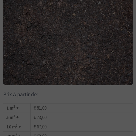
Prix À partir de:
3
1 m
+
€ 81,00
3
5 m
+
€ 73,00
3
10 m
+
€ 67,00
3