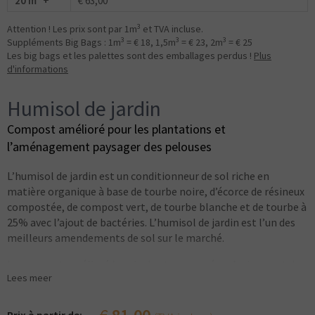
20 m
+
€ 63,00
3
Attention ! Les prix sont par 1m
et TVA incluse.
3
3
3
Suppléments Big Bags : 1m
= € 18, 1,5m
= € 23, 2m
= € 25
Les big bags et les palettes sont des emballages perdus !
Plus
d'informations
Humisol de jardin
Compost amélioré pour les plantations et
l’aménagement paysager des pelouses
L’humisol de jardin est un conditionneur de sol riche en
matière organique à base de tourbe noire, d’écorce de résineux
compostée, de compost vert, de tourbe blanche et de tourbe à
25% avec l’ajout de bactéries. L’humisol de jardin est l’un des
meilleurs amendements de sol sur le marché.
Le compost amélioré humisol est composé exclusivement de
Lees meer
matières premières approuvées en agriculture biologique et
ne contient aucun composant chimique – conformément au
règlement CE-834/2007 – et approuvé par BLIK, organisme