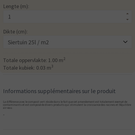
Lengte (m):
Dikte (cm):
2
Totale oppervlakte:
1.00
m
3
Totale kubiek:
0.03
m
Informations supplémentaires sur le produit
La différence avec le compost vert réside dans le fait que cet amendement est totalement exempt de
contaminants et est composé de divers produits qui stimulent la croissance des racines et l’équilibre
air-eau.
"