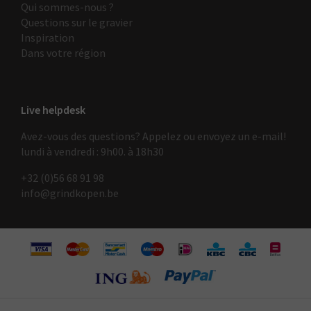
Qui sommes-nous ?
Questions sur le gravier
Inspiration
Dans votre région
Live helpdesk
Avez-vous des questions? Appelez ou envoyez un e-mail!
lundi à vendredi : 9h00. à 18h30
+32 (0)56 68 91 9
8
info@grindkopen.be