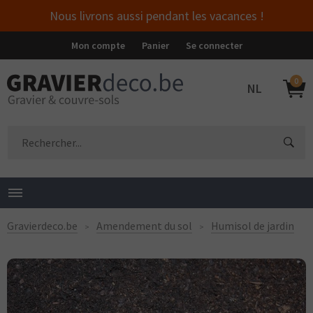
Nous livrons aussi pendant les vacances !
Mon compte
Panier
Se connecter
0
NL
Gravierdeco.be
Amendement du sol
Humisol de jardin