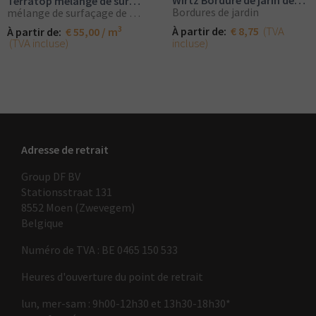
Wirtz Bordure de jarin déformable
Terratop mélange de surfaçage de gazon
Bordures de jardin
mélange de surfaçage de gazon
3
(TVA
À partir de:
€ 8,75
À partir de:
€ 55,00 / m
(TVA incluse)
incluse)
Adresse de retrait
Group DF BV
Stationsstraat 131
8552 Moen (Zwevegem)
Belgique
Numéro de TVA : BE 0465 150 533
Heures d'ouverture du point de retrait
lun, mer-sam : 9h00-12h30 et 13h30-18h30*