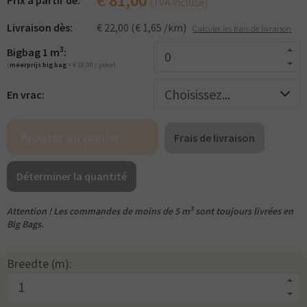
€
81,00
Prix ​​à partir de:
(TVA incluse)
d’inspection et de certification.
Livraison dès:
€ 22,00 (€ 1,65 /km)
Calculer les frais de livraison
En tant qu’amendement du sol, l’humisol de jardin convient
3
parfaitement pour être mélangé à la couche supérieure de la
Bigbag 1 m
:
terre végétale, pour la construction de pelouses ou les
(
meerprijs big bag
= € 18,00 / pièce)
plantations.
En vrac:
Ajouter au panier
Frais de livraison
Déterminer la quantité
3
Attention ! Les commandes de moins de 5 m
sont toujours livrées en
Big Bags.
Breedte (m):