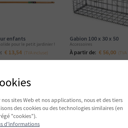
ur enfants
Gabion 100 x 30 x 50
olide pour le petit jardinier !
Accessoires
e:
€ 13,54
À partir de:
€ 56,00
(TVA incluse)
(TVA 
ookies
 nos sites Web et nos applications, nous et des tiers
lisons des cookies ou des technologies similaires (en
égé "cookies").
us d'informations