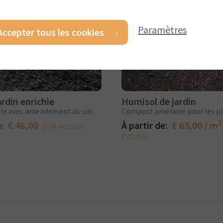
Paramètres
Accepter tous les cookies
ardin enrichie
Humisol de jardin
ale avec amendement du sol
3
e:
€ 46,00
À partir de:
€ 63,00 / m
(TVA incluse)
incluse)