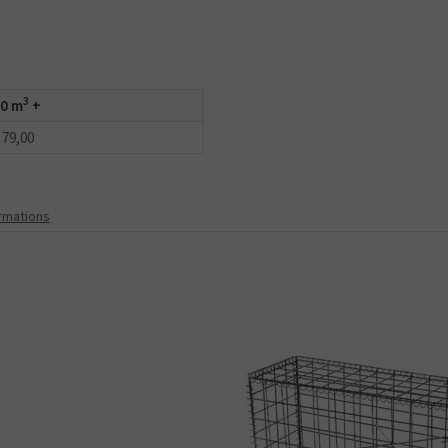
3
0 m
+
 79,00
ormations