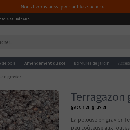
Nous livrons aussi pendant les vacances !
ntale et Hainaut.
 de bois
Amendement du sol
Bordures de jardin
Acces
 en gravier
Terragazon 
gazon en gravier
La pelouse en gravier Te
peu coûteuse aux routes