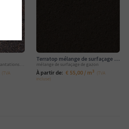
Terratop mélange de surfaçage de gazon
Compost amélioré pour les plantations et l’aménagement paysager des pelouses
mélange de surfaçage de gazon
3
À partir de:
€ 55,00 / m
(TVA
(TVA
incluse)