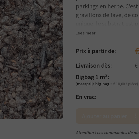
parkings en herbe. C’est
gravillons de lave, de 
unique, le substrat est 
sol assure une bonne ge
Lees meer
Les nombreux minéraux c
suffisamment d’eau, rési
Prix ​​à partir de:
Grindkopen.be choisit d
Livraison dès:
€
substrats à l’avance. N
pendant le traitement p
3
Bigbag 1 m
:
(
meerprijs big bag
= € 18,00 / pièce)
En vrac:
Ajouter au panier
Attention ! Les commandes de mo