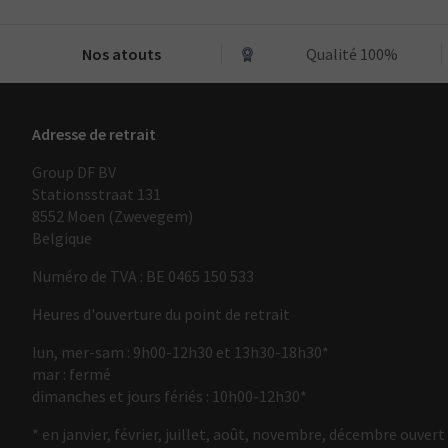
Nos atouts
Qualité 100%
Adresse de retrait
Group DF BV
Stationsstraat 131
8552 Moen (Zwevegem)
Belgique
Numéro de TVA : BE 0465 150 533
Heures d'ouverture du point de retrait
lun, mer-sam : 9h00-12h30 et 13h30-18h30*
mar : fermé
dimanches et jours fériés : 10h00-12h30*
* en janvier, février, juillet, août, novembre, décembre ouvert