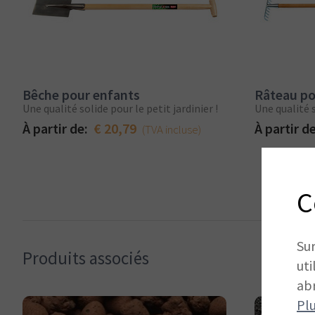
Bêche pour enfants
Râteau po
Une qualité solide pour le petit jardinier !
Une qualité s
À partir de:
€ 20,79
À partir d
(TVA incluse)
C
Sur
Produits associés
uti
abr
Pl