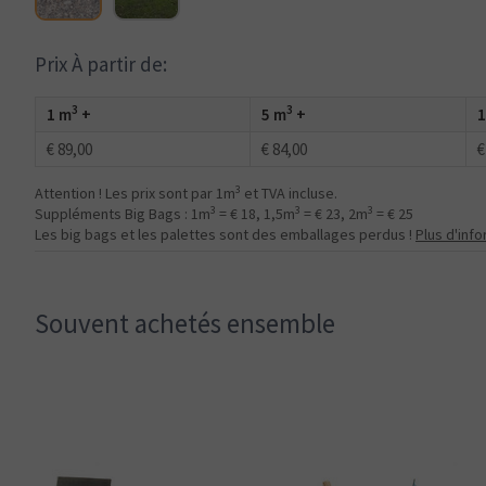
Prix À partir de:
3
3
1 m
+
5 m
+
1
€ 89,00
€ 84,00
€
3
Attention ! Les prix sont par 1m
et TVA incluse.
3
3
3
Suppléments Big Bags : 1m
= € 18, 1,5m
= € 23, 2m
= € 25
Les big bags et les palettes sont des emballages perdus !
Plus d'inf
Souvent achetés ensemble