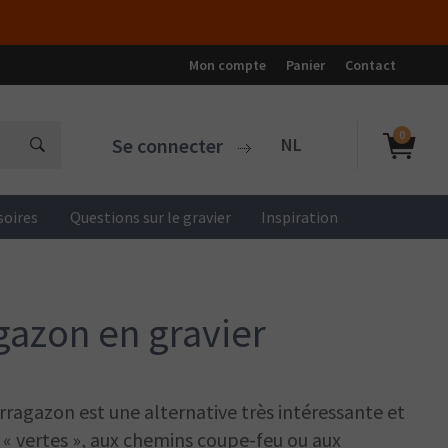
Mon compte
Panier
Contact
0
Se connecter
NL
soires
Questions sur le gravier
Inspiration
gazon en gravier
rragazon est une alternative très intéressante et
 « vertes », aux chemins coupe-feu ou aux