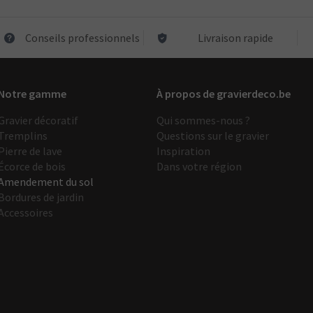
Conseils professionnels
Livraison rapide
Notre gamme
À propos de gravierdeco.be
Gravier décoratif
Qui sommes-nous ?
Tremplins
Questions sur le gravier
Pierre de lave
Inspiration
Écorce de bois
Dans votre région
Amendement du sol
Bordures de jardin
Accessoires