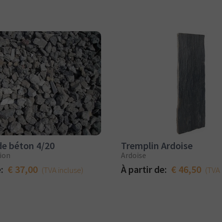
de béton 4/20
Tremplin Ardoise
ion
Ardoise
e:
€ 37,00
À partir de:
€ 46,50
(TVA incluse)
(TVA 