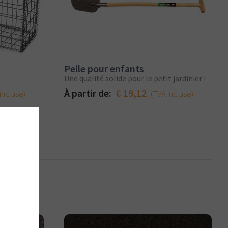
Pelle pour enfants
Une qualité solide pour le petit jardinier !
À partir de:
€ 19,12
incluse)
(TVA incluse)