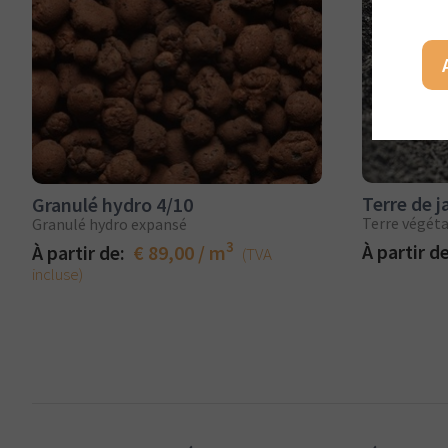
Terre de j
Granulé hydro 4/10
Terre végét
Granulé hydro expansé
3
À partir d
À partir de:
€ 89,00 / m
(TVA
incluse)