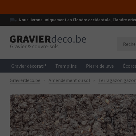
Nous livrons uniquement en Flandre occidentale, Flandre orie
Gravier décoratif
Tremplins
Pierre de lave
Écorce
Gravierdeco.be
Amendement du sol
Terragazon gazon