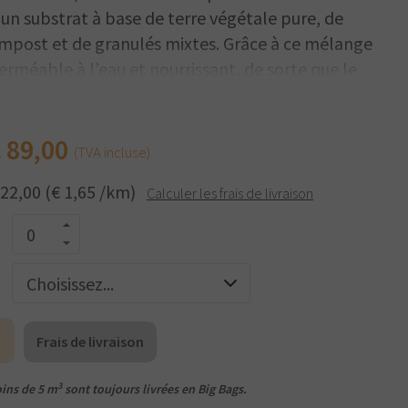
 un substrat à base de terre végétale pure, de
compost et de granulés mixtes. Grâce à ce mélange
perméable à l’eau et nourrissant, de sorte que le
rmination et croissance des plantes herbacées.
ontenus dans la pelouse en gravier retiennent
€
89,00
stent au gel et ont une capacité de charge élevée.
(TVA incluse)
e ne pas mélanger les graines de gazon dans les
 22,00 (€ 1,65 /km)
Calculer les frais de livraison
ous recommandons de semer la pelouse en gravier
our un résultat optimal et économique.
Frais de livraison
3
ins de 5 m
sont toujours livrées en Big Bags.