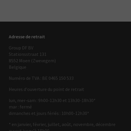
Adresse de retrait
Group DF BV
Stationsstraat 131
8552 Moen (Zwevegem)
Belgique
Numéro de TVA : BE 0465 150 533
Heures d'ouverture du point de retrait
lun, mer-sam : 9h00-12h30 et 13h30-18h30*
mar : fermé
dimanches et jours fériés : 10h00-12h30*
* en janvier, février, juillet, août, novembre, décembre
ouvert jusqu'à 18h00