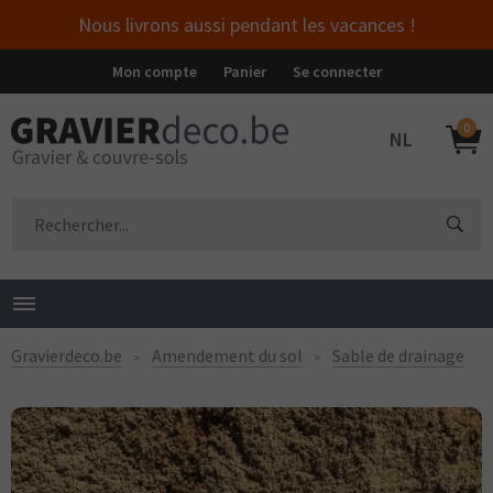
Nous livrons aussi pendant les vacances !
Mon compte
Panier
Se connecter
0
NL
Gravierdeco.be
Amendement du sol
Sable de drainage