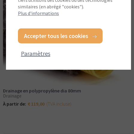
tiers utilisons des cookies ou des technologies
similaires (en abrégé "cookies").
Plus d'informations
Accepter tous les cookies
Paramètres
Drainage en polypropylène dia 80mm
Drainage
(TVA incluse)
À partir de:
€ 119,00