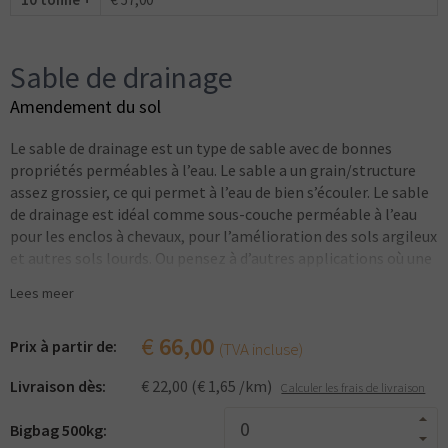
Sable de drainage
Amendement du sol
Le sable de drainage est un type de sable avec de bonnes
propriétés perméables à l’eau. Le sable a un grain/structure
assez grossier, ce qui permet à l’eau de bien s’écouler. Le sable
de drainage est idéal comme sous-couche perméable à l’eau
pour les enclos à chevaux, pour l’amélioration des sols argileux
et autres sols lourds. Ou pensez à d’autres applications où une
sous-couche perméable à l’eau est nécessaire ou où le drainage
Lees meer
doit être amélioré.
€
66,00
Prix ​​à partir de:
(TVA incluse)
Livraison dès:
€ 22,00 (€ 1,65 /km)
Calculer les frais de livraison
Bigbag 500kg: