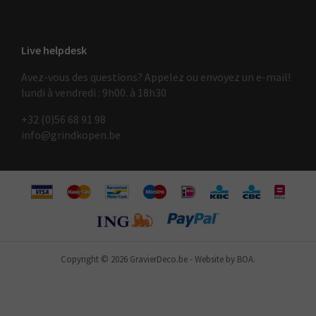
Live helpdesk
Avez-vous des questions? Appelez ou envoyez un e-mail!
lundi à vendredi : 9h00. à 18h30
+32 (0)56 68 91 9
8
info@grindkopen.be
Copyright © 2026 GravierDeco.be
-
Website by BOA.