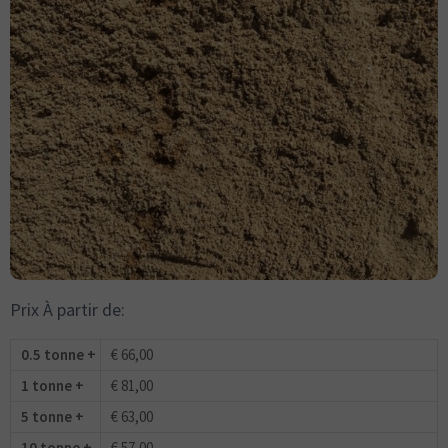
Prix À partir de:
0.5 tonne +
€ 66,00
1 tonne +
€ 81,00
5 tonne +
€ 63,00
10 tonne +
€ 57,00