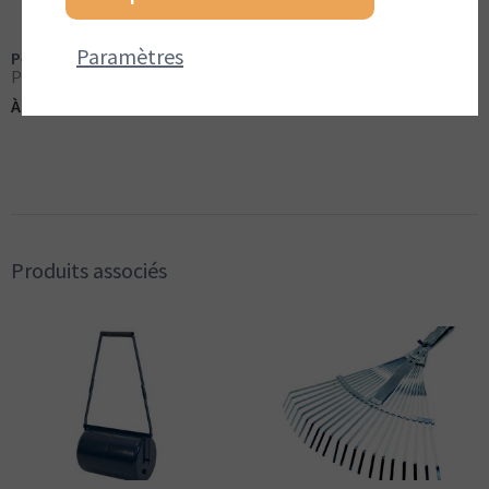
Paramètres
Pelle
Pour ramasser des matériaux plus lourds
(TVA incluse)
À partir de:
€ 26,25
Produits associés