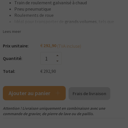
Train de roulement galvanisé à chaud
Pneu pneumatique
Roulements de roue
Idéal pour transporter de
grands volumes
, tels que
l’écorce, le fumier de cheval, etc.
Lees meer
Qualité professionnelle !
€
292,90
(TVA incluse)
Prix unitaire:
Quantité:
Total:
€ 292,90
Ajouter au panier
Frais de livraison
Attention ! Livraison uniquement en combinaison avec une
commande de gravier, de pierre de lave ou de paillis.