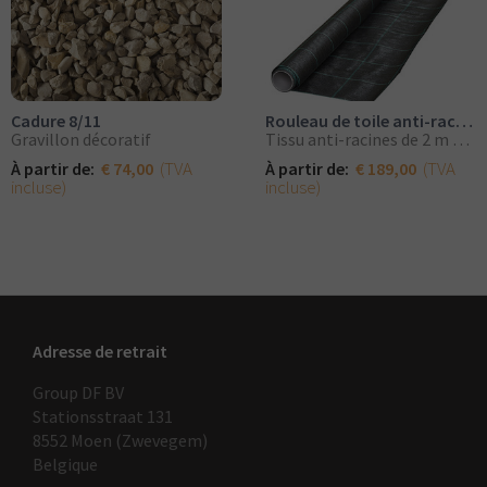
Cadure 8/11
Rouleau de toile anti-racines 2mx100m de large
Gravillon décoratif
Tissu anti-racines de 2 m de large par rouleau
(TVA
(TVA
À partir de:
€ 74,00
À partir de:
€ 189,00
incluse)
incluse)
Adresse de retrait
Group DF BV
Stationsstraat 131
8552 Moen (Zwevegem)
Belgique