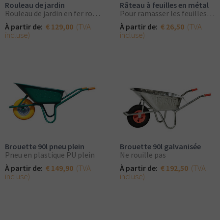
Rouleau de jardin
Râteau à feuilles en métal
Rouleau de jardin en fer robuste
Pour ramasser les feuilles et les mauvaises herbes
(TVA
(TVA
À partir de:
€ 129,00
À partir de:
€ 26,50
incluse)
incluse)
Brouette 90l pneu plein
Brouette 90l galvanisée
Pneu en plastique PU plein
Ne rouille pas
(TVA
(TVA
À partir de:
€ 149,90
À partir de:
€ 192,50
incluse)
incluse)