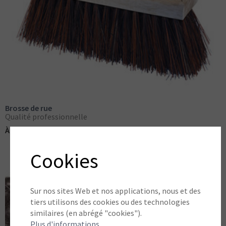
Brosse de rue
Qualité professionnelle
(TVA incluse)
À partir de:
€ 33,25
Cookies
Sur nos sites Web et nos applications, nous et des
tiers utilisons des cookies ou des technologies
similaires (en abrégé "cookies").
Plus d'informations