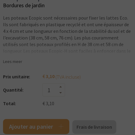
Bordures de jardin
Les poteaux Ecopic sont nécessaires pour fixer les lattes Eco.
Ils sont fabriqués en plastique recyclé et ont une épaisseur de
4 x 4 cm et une longueur en fonction de la stabilité du sol et de
l’excavation (38 cm, 58 cm, 76 cm). Les plus couramment
utilisés sont les poteaux profilés en H de 38 cm et 58 cm de
longueur. Les poteaux Ecopic-H sont faciles à enfoncer dans le
sol et garantissent une grande stabilité. Les poteaux Ecopic-H
Lees meer
sont enfoncés verticalement dans le sol tous les 50 cm. Les
lattes Eco horizontales y sont fixées avec des vis en acier
€
3,10
(TVA incluse)
Prix unitaire:
inoxydable (deux par poteau).
Quantité:
Total:
€ 3,10
Ajouter au panier
Frais de livraison