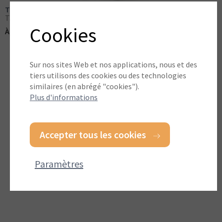
Tapis de gravier ECCOgravel 40D HDPE blanc
Tapis de gravier
Cookies
(TVA incluse)
À partir de:
€ 26,95
Sur nos sites Web et nos applications, nous et des
tiers utilisons des cookies ou des technologies
similaires (en abrégé "cookies").
Plus d'informations
Accepter tous les cookies
Paramètres