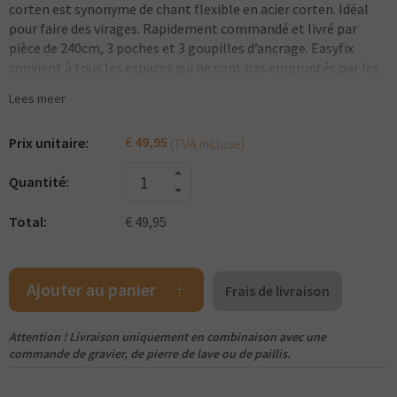
corten est synonyme de chant flexible en acier corten. Idéal
pour faire des virages. Rapidement commandé et livré par
pièce de 240cm, 3 poches et 3 goupilles d’ancrage. Easyfix
convient à tous les espaces qui ne sont pas empruntés par les
voitures : terrasses, parterres de fleurs, pelouses, potagers,
Lees meer
etc.
€
49,95
(TVA incluse)
Prix unitaire:
Quantité:
Total:
€ 49,95
Ajouter au panier
Frais de livraison
Attention ! Livraison uniquement en combinaison avec une
commande de gravier, de pierre de lave ou de paillis.